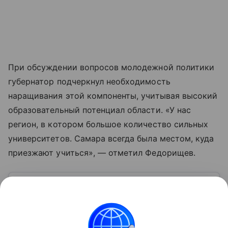
При обсуждении вопросов молодежной политики
губернатор подчеркнул необходимость
наращивания этой компоненты, учитывая высокий
образовательный потенциал области. «У нас
регион, в котором большое количество сильных
университетов. Самара всегда была местом, куда
приезжают учиться», — отметил Федорищев.
Узнать больше по теме
Биография Вячеслава Федорищева
Российский государственный деятель и экономист
нового поколения, осенью 2024 года Вячеслав
Федорищев стал самым молодым действующим