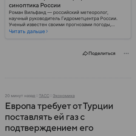
синоптика России
Роман Вильфанд — российский метеоролог,
научный руководитель Гидрометцентра России.
Ученый известен своими прогнозами погоды,
которые регулярно появляются в СМИ. Но у
Читать дальше
Вильфанда есть много других достижений.
Подробнее о них — в нашем материале.
Поделиться
20 минут назад
ТАСС
Экономика
Европа требует от Турции
поставлять ей газ с
подтверждением его