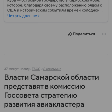
Куба — островное государство в Карибском море,
которое, благодаря своему расположению рядом с
США и историческим событиям времен холодной
войны, стало одним из самых известных в Западном
Читать дальше
полушарии. В материале — главное об «острове
свободы».
Поделиться
37 минут назад
ТАСС
Экономика
Власти Самарской области
представят в комиссию
Госсовета стратегию
развития авиакластера