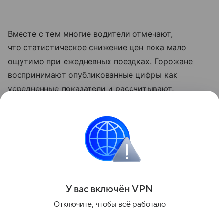
Вместе с тем многие водители отмечают,
что статистическое снижение цен пока мало
ощутимо при ежедневных поездках. Горожане
воспринимают опубликованные цифры как
усредненные показатели и рассчитывают,
что зафиксированная ведомством тенденция
закрепится на городских АЗС и в дальнейшем.
Ранее сообщалось о лимитах на продажу топлива
на АЗС.
Поделиться
У вас включ
ён
V
P
N
Отключите, чтобы всё работало