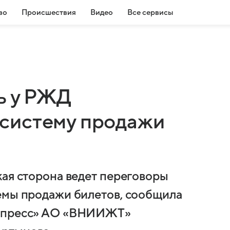
во
Происшествия
Видео
Все сервисы
ь у РЖД
систему продажи
кая сторона ведет переговоры
емы продажи билетов, сообщила
кспресс» АО «ВНИИЖТ»