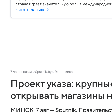
страна играет значительную роль в международной
материале разбираем главное о союзной РФ респуб
Читать дальше
7 часов назад
Sputnik.by
Экономика
Проект указа: крупны
открывать магазины н
МИНСК, 7 авг — Sputnik. Правительс