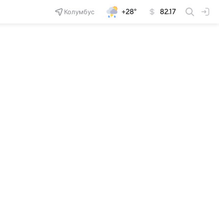
Колумбус
+28°
82.17