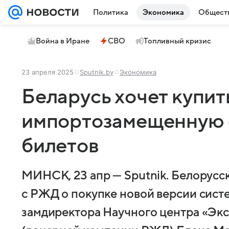
Политика
Экономика
Общест
Война в Иране
СВО
Топливный кризис
23 апреля 2025
Sputnik.by
Экономика
Беларусь хочет купит
импортозамещенную 
билетов
МИНСК, 23 апр — Sputnik. Белорусс
с РЖД о покупке новой версии сист
замдиректора Научного центра «Э