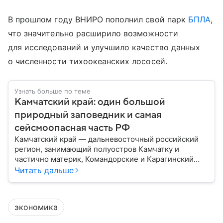
В прошлом году ВНИРО пополнил свой парк
БПЛА
,
что значительно расширило возможности
для исследований и улучшило качество данных
о численности тихоокеанских лососей.
Узнать больше по теме
Камчатский край: один большой
природный заповедник и самая
сейсмоопасная часть РФ
Камчатский край — дальневосточный российский
регион, занимающий полуостров Камчатку и
частично материк, Командорские и Карагинский
острова. Эта территория известна высокой
Читать дальше
сейсмической активностью и уникальными
возможностями для рекреационного туризма.
Рассказываем обо всех особенностях края.
экономика