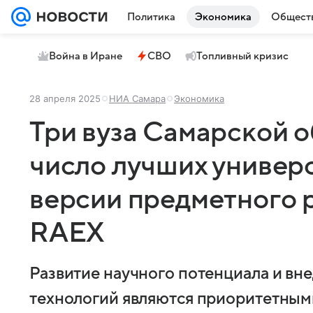
Политика
Экономика
Общест
Война в Иране
СВО
Топливный кризис
28 апреля 2025
НИА Самара
Экономика
Три вуза Самарской о
число лучших универ
версии предметного р
RAEX
Развитие научного потенциала и в
технологий являются приоритетным