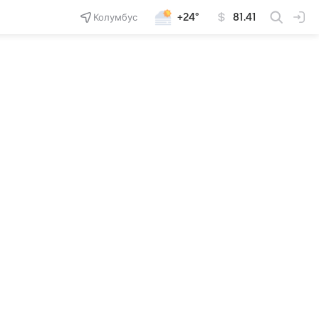
Колумбус
+24°
81.41