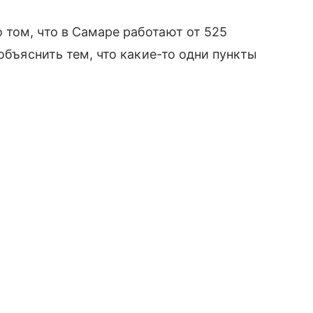
том, что в Самаре работают от 525
 объяснить тем, что какие-то одни пункты
 этот носит постоянный характер.
нные данные: в областной столице 702
недели — с 18 июля по 6 августа —
одаже ПВЗ. При этом собственники
 так и целые сети пунктов выдачи
млн рублей. В последним случае столько
ildberries и два ВБ, совместных