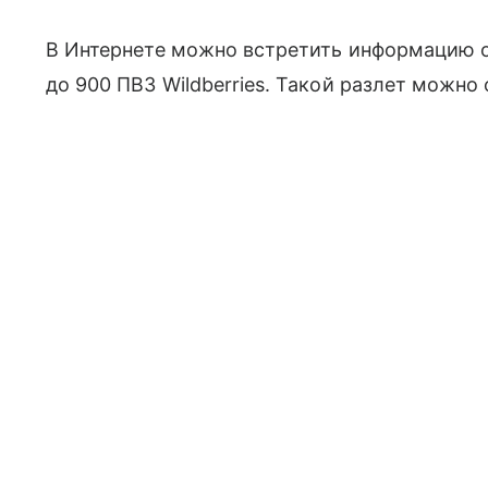
В Интернете можно встретить информацию о 
до 900 ПВЗ Wildberries. Такой разлет можно
открываются, другие закрываются, а процесс
К примеру,
Яндекс
. Карты сообщают усредне
объекта.
На Авито только за последние две с лишним 
появилось как минимум 14 объявлений о пр
и агентства продают как по одному объекту,
заказов. Диапазон цен — от 250 тыс. до 13 
просили за шесть пунктов выдачи — четыре W
с Озоном.