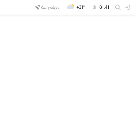
Колумбус
+31°
81.41