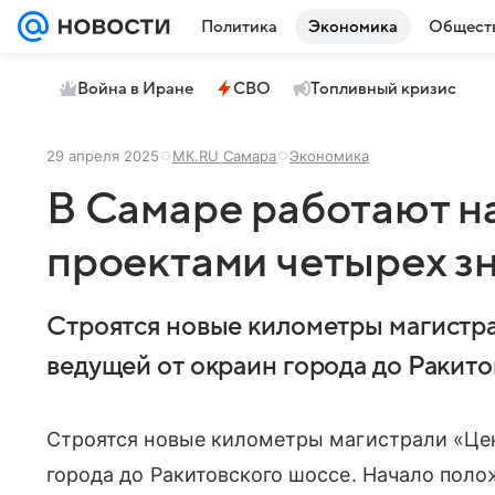
Политика
Экономика
Общест
Война в Иране
СВО
Топливный кризис
29 апреля 2025
МК.RU Самара
Экономика
В Самаре работают н
проектами четырех з
Строятся новые километры магистра
ведущей от окраин города до Ракито
Строятся новые километры магистрали «Цен
города до Ракитовского шоссе. Начало полож