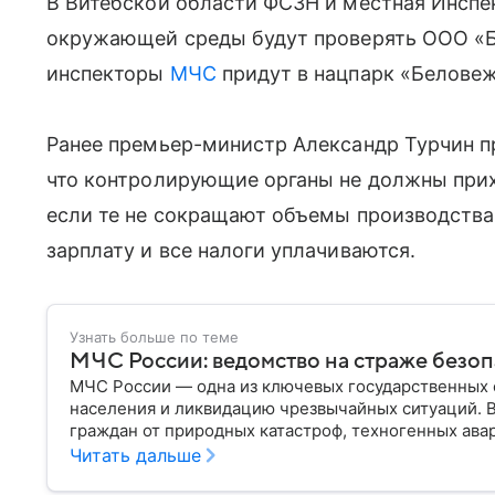
В Витебской области ФСЗН и местная Инспе
окружающей среды будут проверять ООО «Б
инспекторы
МЧС
придут в нацпарк «Белове
Ранее премьер-министр Александр Турчин пр
что контролирующие органы не должны прих
если те не сокращают объемы производства
зарплату и все налоги уплачиваются.
Узнать больше по теме
МЧС России: ведомство на страже безо
МЧС России — одна из ключевых государственных 
населения и ликвидацию чрезвычайных ситуаций. 
граждан от природных катастроф, техногенных авар
разбираем, что представляет собой МЧС, как оно у
Читать дальше
играет в современной России.