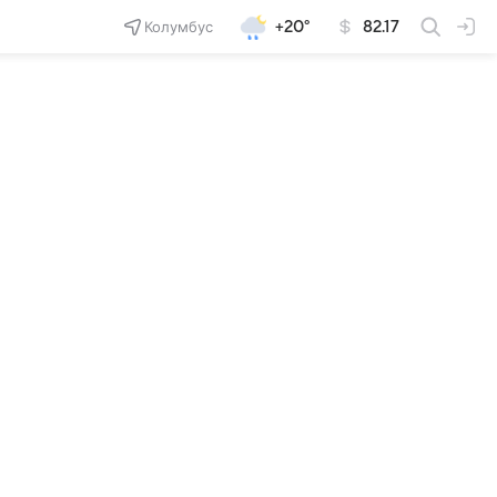
Колумбус
+20°
82.17