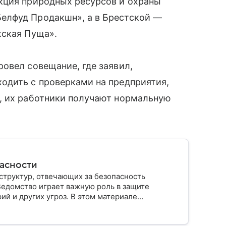
кция природных ресурсов и охраны
елфуд Продакшн», а в Брестской —
жская Пуща».
овел совещание, где заявил,
одить с проверками на предприятия,
, их работники получают нормальную
пасности
структур, отвечающих за безопасность
Ведомство играет важную роль в защите
ий и других угроз. В этом материале
строено, какие задачи выполняет и какую роль