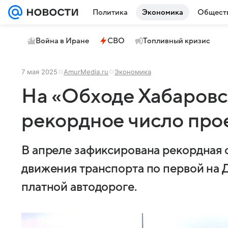
Политика
Экономика
Общест
Война в Иране
СВО
Топливный кризис
7 мая 2025
AmurMedia.ru
Экономика
На «Обходе Хабаровс
рекордное число про
В апреле зафиксирована рекордная
движения транспорта по первой на 
платной автодороге.