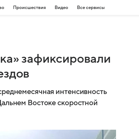
во
Происшествия
Видео
Все сервисы
ка» зафиксировали
ездов
 среднемесячная интенсивность
Дальнем Востоке скоростной