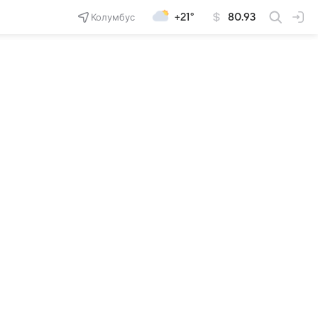
Колумбус
+21°
80.93