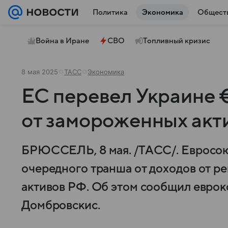
Политика
Экономика
Общест
Война в Иране
СВО
Топливный кризис
8 мая 2025
ТАСС
Экономика
ЕС перевел Украине €
от замороженных акт
БРЮССЕЛЬ, 8 мая. /ТАСС/. Евросоюз
очередного транша от доходов от 
активов РФ. Об этом сообщил еврок
Домбровскис.