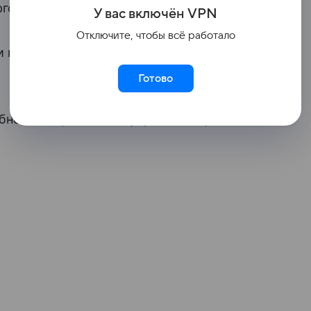
гов на 07:00 мск.
У вас включ
ён
V
P
N
Отключите, чтобы всё работало
 находился на отметке 2 311,18 пункта
Готово
бновила проведение утренней торговой