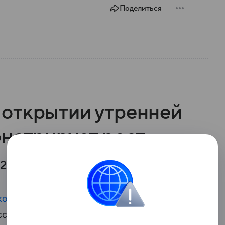
Поделиться
открытии утренней
онстрирует рост
 311,18 пункта.
кой биржи
с дополнительным кодом
сии рос на 0,27% и находился на уровне