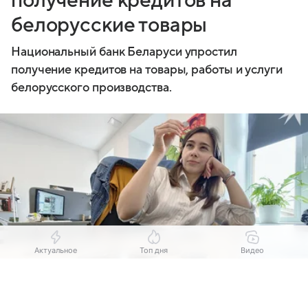
получение кредитов на
белорусские товары
Национальный банк Беларуси упростил
получение кредитов на товары, работы и услуги
белорусского производства.
Актуальное
Топ дня
Видео
Выберите комментарий
Выберите комментарий
Выберите комментарий
Источник:
Комсомольская правда