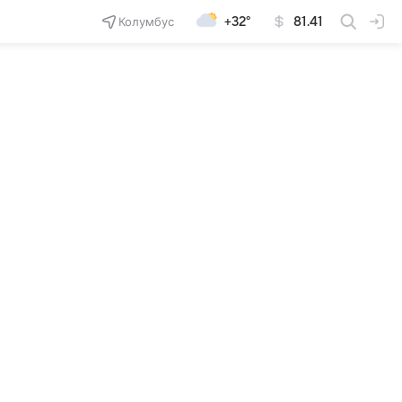
Колумбус
+32°
81.41