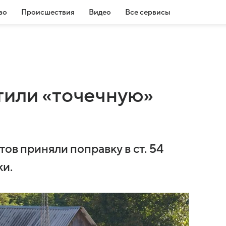
во
Происшествия
Видео
Все сервисы
тили «точечную»
ов приняли поправку в ст. 54
ки.