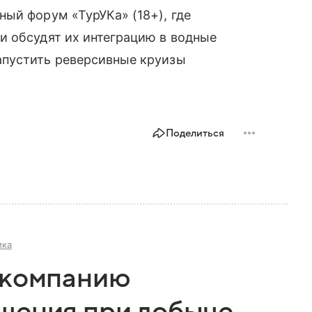
ый форум «ТурУКа» (18+), где
и обсудят их интеграцию в водные
апустить реверсивные круизы
Поделиться
ика
 компанию
шения при добыче