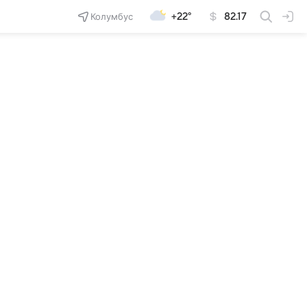
Колумбус
+22°
82.17