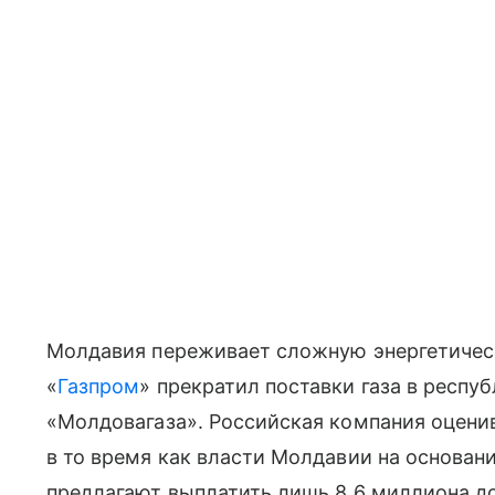
Молдавия переживает сложную энергетическ
«
Газпром
» прекратил поставки газа в респу
«Молдовагаза». Российская компания оценив
в то время как власти Молдавии на основани
предлагают выплатить лишь 8,6 миллиона д