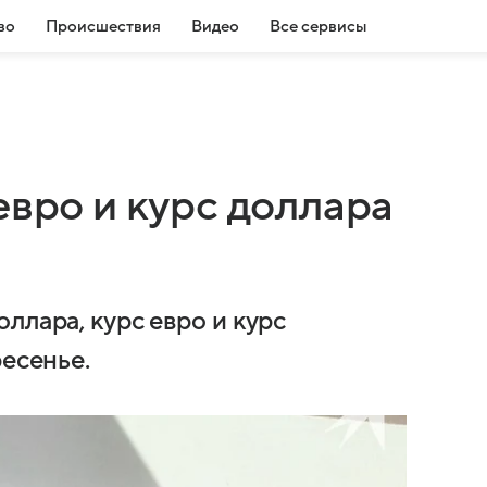
во
Происшествия
Видео
Все сервисы
евро и курс доллара
ллара, курс евро и курс
ресенье.