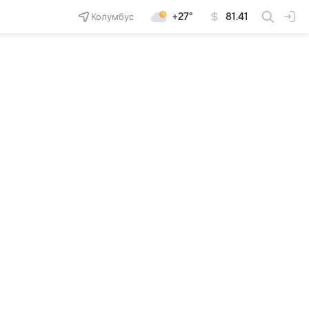
Колумбус
+27°
81.41