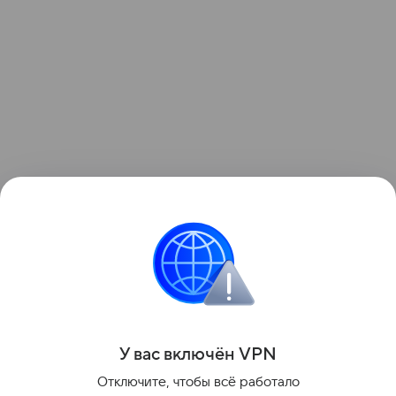
Читайте также: Россиян обяжут заранее
подтверждать уход за пенсионерами
и инвалидами для стажа.
Поделиться
У вас включ
ён
V
P
N
Отключите, чтобы всё работало