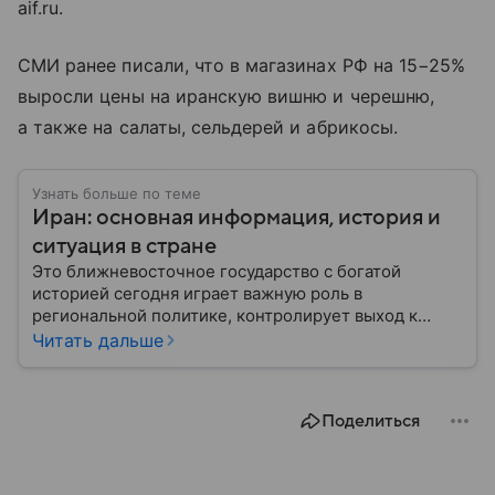
aif.ru.
СМИ ранее писали, что в магазинах РФ на 15−25%
выросли цены на иранскую вишню и черешню,
а также на салаты, сельдерей и абрикосы.
Узнать больше по теме
Иран: основная информация, история и
ситуация в стране
Это ближневосточное государство с богатой
историей сегодня играет важную роль в
региональной политике, контролирует выход к
Персидскому заливу и Ормузскому проливу, а также
Читать дальше
остается одним из крупнейших производителей
нефти и газа. В материале — главное об Иране.
Поделиться