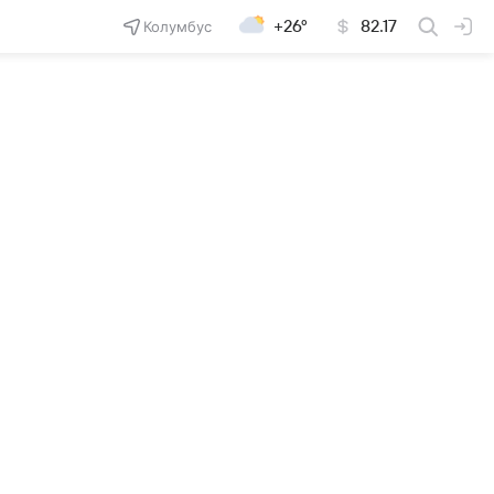
Колумбус
+26°
82.17