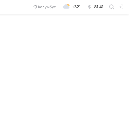
Колумбус
+32°
81.41