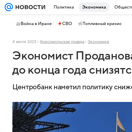
Политика
Экономика
Общест
Война в Иране
СВО
Топливный кризис
4 июля 2025
Комсомольская правда
Экономика
Экономист Проданова
до конца года снизятс
Центробанк наметил политику сниже