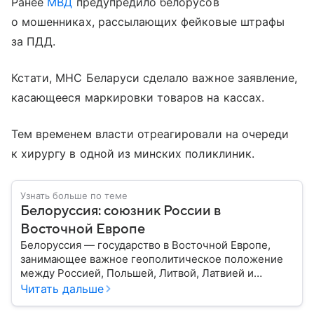
Ранее
МВД
предупредило белорусов
о мошенниках, рассылающих фейковые штрафы
за ПДД.
Кстати, МНС Беларуси сделало важное заявление,
касающееся маркировки товаров на кассах.
Тем временем власти отреагировали на очереди
к хирургу в одной из минских поликлиник.
Узнать больше по теме
Белоруссия: союзник России в
Восточной Европе
Белоруссия — государство в Восточной Европе,
занимающее важное геополитическое положение
между Россией, Польшей, Литвой, Латвией и
Украиной. Несмотря на свою небольшую
Читать дальше
территорию, страна играет значительную роль в