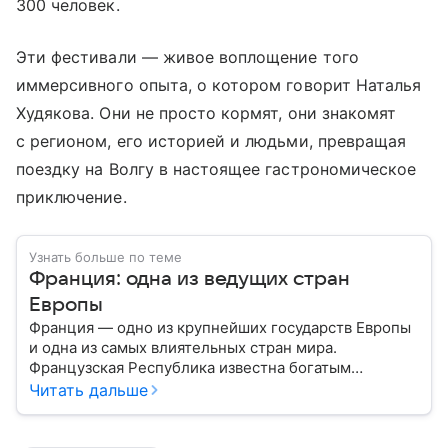
300 человек.
Эти фестивали — живое воплощение того
иммерсивного опыта, о котором говорит Наталья
Худякова. Они не просто кормят, они знакомят
с регионом, его историей и людьми, превращая
поездку на Волгу в настоящее гастрономическое
приключение.
Узнать больше по теме
Франция: одна из ведущих стран
Европы
Франция — одно из крупнейших государств Европы
и одна из самых влиятельных стран мира.
Французская Республика известна богатым
культурным наследием, развитой экономикой,
Читать дальше
сильной дипломатией и значительным вкладом в
развитие науки, искусства и философии. Собрали
главное о ней.