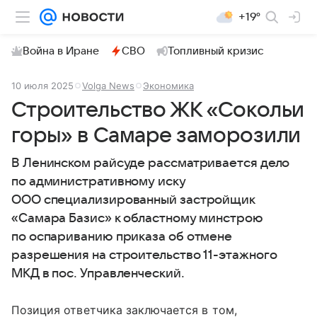
+19°
Война в Иране
СВО
Топливный кризис
10 июля 2025
Volga News
Экономика
Строительство ЖК «Сокольи
горы» в Самаре заморозили
В Ленинском райсуде рассматривается дело
по административному иску
ООО специализированный застройщик
«Самара Базис» к областному минстрою
по оспариванию приказа об отмене
разрешения на строительство 11-этажного
МКД в пос. Управленческий.
Позиция ответчика заключается в том,