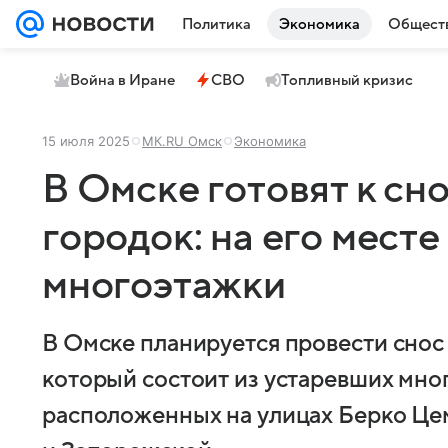
Политика
Экономика
Общест
Война в Иране
СВО
Топливный кризис
15 июля 2025
МК.RU Омск
Экономика
В Омске готовят к сн
городок: на его месте
многоэтажки
В Омске планируется провести снос
который состоит из устаревших мно
расположенных на улицах Берко Цем