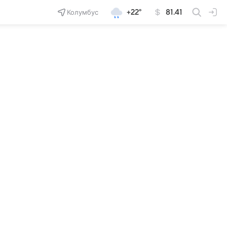
Колумбус
+22°
81.41