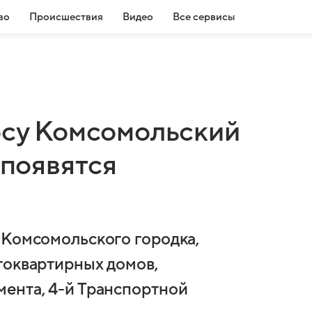
во
Происшествия
Видео
Все сервисы
осу Комсомольский
 появятся
 Комсомольского городка,
гоквартирных домов,
ента, 4-й Транспортной