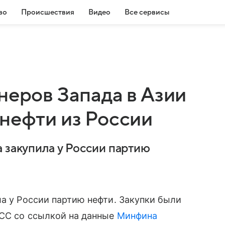
во
Происшествия
Видео
Все сервисы
неров Запада в Азии
нефти из России
а закупила у России партию
ла у России партию нефти. Закупки были
АСС со ссылкой на данные
Минфина