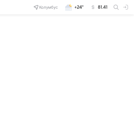
Колумбус
+24°
81.41