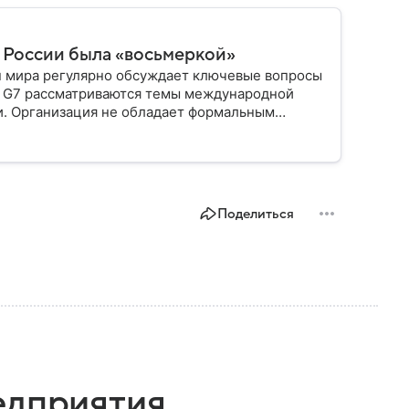
а России была «восьмеркой»
н мира регулярно обсуждает ключевые вопросы
еч G7 рассматриваются темы международной
и. Организация не обладает формальным
ровые процессы.
Поделиться
едприятия