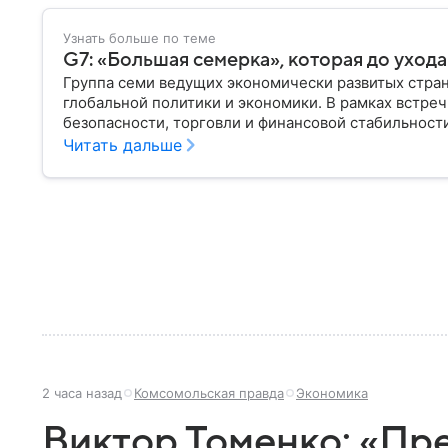
Узнать больше по теме
G7: «Большая семерка», которая до уход
Группа семи ведущих экономически развитых стра
глобальной политики и экономики. В рамках встр
безопасности, торговли и финансовой стабильност
статусом, но ее решения оказывают влияние на ми
Читать дальше
2 часа назад
Комсомольская правда
Экономика
Виктор Томенко: «Пр