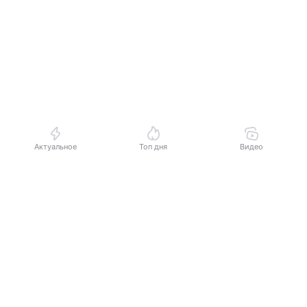
Актуальное
Топ дня
Видео
Выберите комментарий
Информация полезная и актуальная
Заголовок вводит в заблуждение
Материал содержит неполные данные
Материал устарел