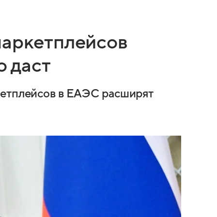
маркетплейсов
о даст
кетплейсов в ЕАЭС расширят