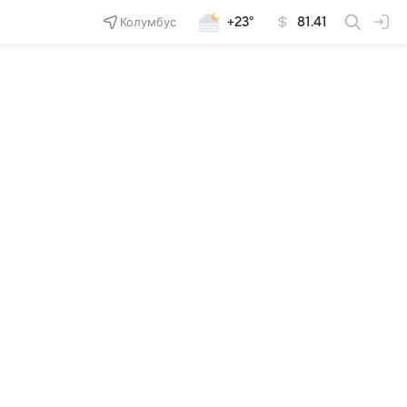
Колумбус
+23°
81.41