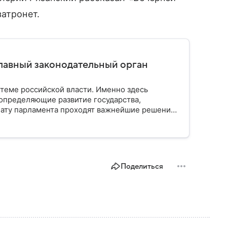
затронет.
главный законодательный орган
стеме российской власти. Именно здесь
определяющие развитие государства,
ату парламента проходят важнейшие решения,
мся, как устроена Госдума, какие полномочия
Поделиться