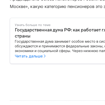
Москве», какую категорию пенсионеров это 
Узнать больше по теме
Государственная дума РФ: как работает 
страны
Государственная дума занимает особое место в си
обсуждаются и принимаются федеральные законы, 
экономики и социальной сферы. Через нижнюю пал
затрагивающие жизнь миллионов граждан. Разбирае
Читать дальше
она имеет и как формируется ее состав.