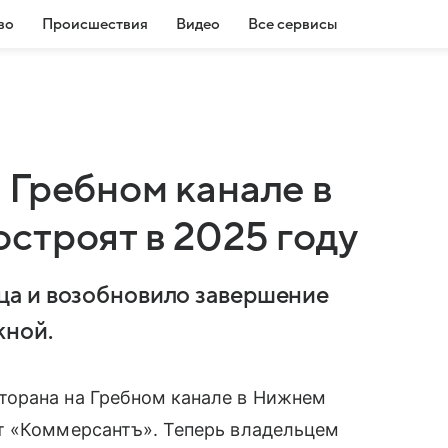
во
Происшествия
Видео
Все сервисы
 Гребном канале в
строят в 2025 году
а и возобновило завершение
жной.
торана на Гребном канале в Нижнем
т «Коммерсантъ». Теперь владельцем