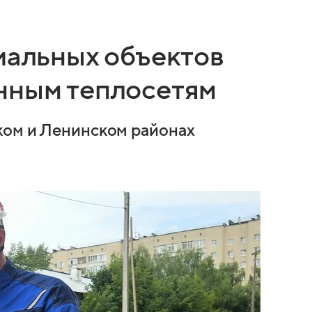
иальных объектов
нным теплосетям
ком и Ленинском районах