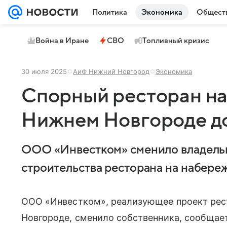
Политика
Экономика
Общест
Война в Иране
СВО
Топливный кризис
30 июля 2025
АиФ Нижний Новгород
Экономика
Спорный ресторан на
Нижнем Новгороде до
ООО «Инвестком» сменило владельц
строительства ресторана на набере
ООО «Инвестком», реализующее проект рес
Новгороде, сменило собственника, сообщае