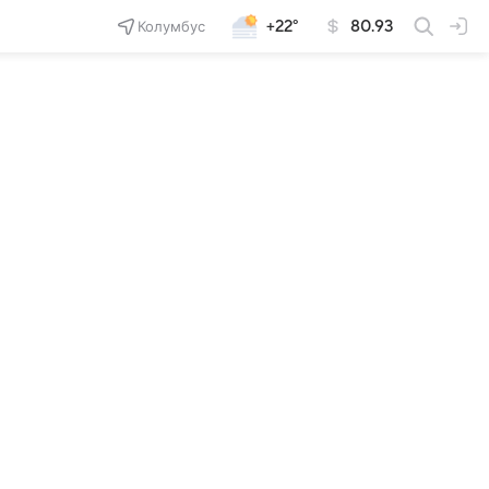
Колумбус
+22°
80.93