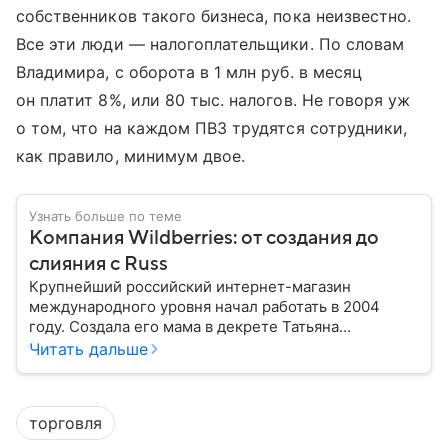
собственников такого бизнеса, пока неизвестно.
Все эти люди — налогоплательщики. По словам
Владимира, с оборота в 1 млн руб. в месяц
он платит 8%, или 80 тыс. налогов. Не говоря уж
о том, что на каждом ПВЗ трудятся сотрудники,
как правило, минимум двое.
Узнать больше по теме
Компания Wildberries: от создания до
слияния с Russ
Крупнейший российский интернет-магазин
международного уровня начал работать в 2004
году. Создала его мама в декрете Татьяна
Бакальчук. Сегодня владелица Wildberries — одна
Читать дальше
из богатейших женщин России и мира. Историю
компании читайте в нашем материале.
торговля