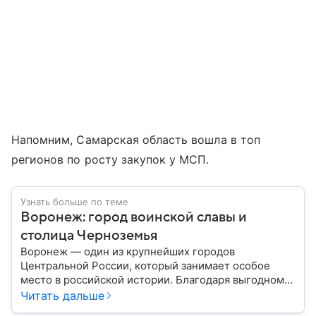
Напомним, Самарская область вошла в топ
регионов по росту закупок у МСП.
Узнать больше по теме
Воронеж: город воинской славы и
столица Черноземья
Воронеж — один из крупнейших городов
Центральной России, который занимает особое
место в российской истории. Благодаря выгодному
расположению на юге европейской части страны
Читать дальше
Воронеж остается важным транспортным узлом и