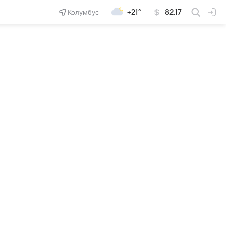
Колумбус
+21°
82.17