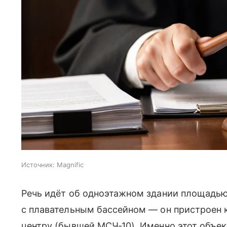
Источник:
Magnific
Речь идёт об одноэтажном здании площадью
с плавательным бассейном — он пристроен
центру (бывшей МСЧ‑10). Именно этот объе