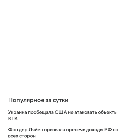
Популярное за сутки
Украина пообещала США не атаковать объекты
КТК
Фон дер Ляйен призвала пресечь доходы РФ со
всех сторон