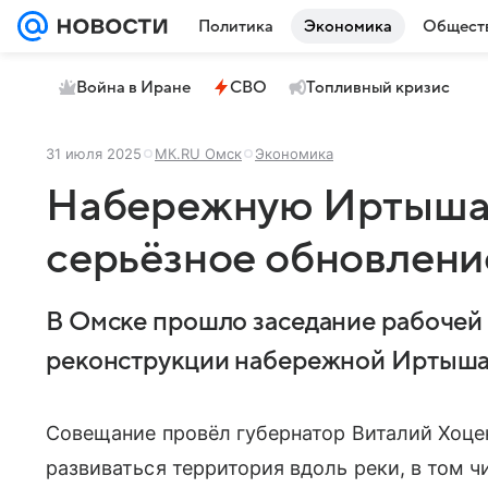
Политика
Экономика
Общест
Война в Иране
СВО
Топливный кризис
31 июля 2025
МК.RU Омск
Экономика
Набережную Иртыша 
серьёзное обновлени
В Омске прошло заседание рабочей
реконструкции набережной Иртыша
Совещание провёл губернатор Виталий Хоцен
развиваться территория вдоль реки, в том чи