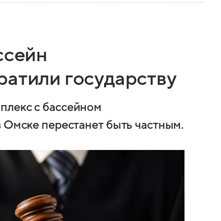
ссейн
ратили государству
плекс с бассейном
в Омске перестанет быть частным.