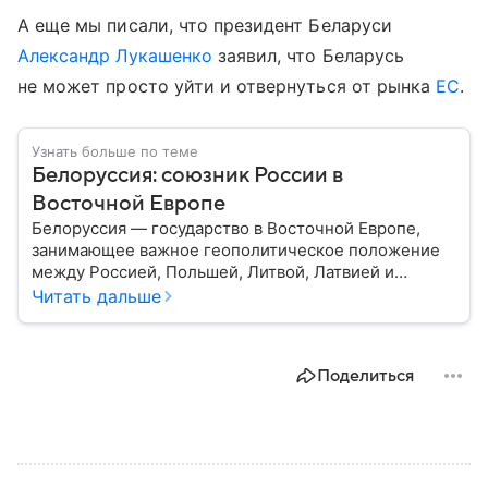
А еще мы писали, что президент Беларуси
Александр Лукашенко
заявил, что Беларусь
не может просто уйти и отвернуться от рынка
ЕС
.
Узнать больше по теме
Белоруссия: союзник России в
Восточной Европе
Белоруссия — государство в Восточной Европе,
занимающее важное геополитическое положение
между Россией, Польшей, Литвой, Латвией и
Украиной. Несмотря на свою небольшую
Читать дальше
территорию, страна играет значительную роль в
международной политике и экономике региона. В
этом материале разбираем главное о союзной РФ
Поделиться
республике.