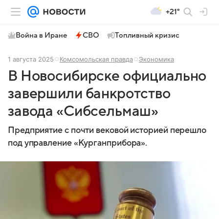
+21°
Война в Иране
СВО
Топливный кризис
1 августа 2025
Комсомольская правда
Экономика
В Новосибирске официально
завершили банкротство
завода «Сибсельмаш»
Предприятие с почти вековой историей перешло
под управление «Курганприбора».