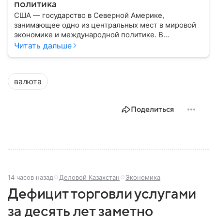
политика
США — государство в Северной Америке,
занимающее одно из центральных мест в мировой
экономике и международной политике. В
материале — основные сведения об этой стране.
Читать дальше
валюта
Поделиться
14 часов назад
Деловой Казахстан
Экономика
Дефицит торговли услугами
за десять лет заметно