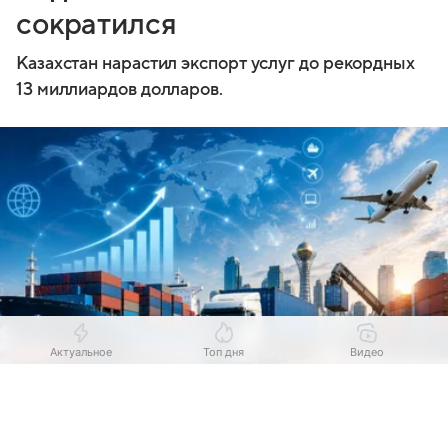
сократился
Казахстан нарастил экспорт услуг до рекордных
13 миллиардов долларов.
Актуальное
Топ дня
Видео
Выберите комментарий
Выберите комментарий
Выберите комментарий
Источник:
Деловой Казахстан