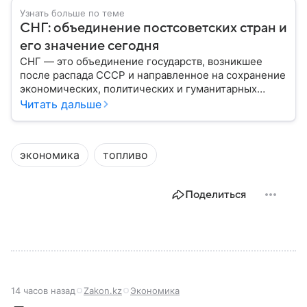
Узнать больше по теме
СНГ: объединение постсоветских стран и
его значение сегодня
СНГ — это объединение государств, возникшее
после распада СССР и направленное на сохранение
экономических, политических и гуманитарных
связей между бывшими союзными республиками.
Читать дальше
Несмотря на изменения в международной
обстановке, СНГ продолжает функционировать как
площадка для взаимодействия стран региона.
экономика
топливо
Собрали главное по теме на сегодняшний день.
Поделиться
14 часов назад
Zakon.kz
Экономика