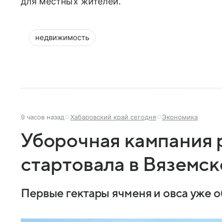
для местных жителей.
недвижимость
9 часов назад
Хабаровский край сегодня
Экономика
Уборочная кампания 
стартовала в Вяземс
Первые гектары ячменя и овса уже 