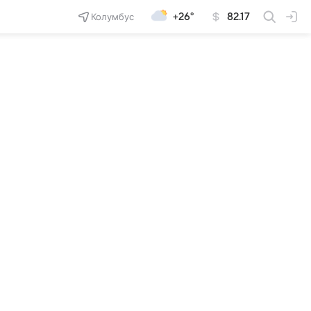
Колумбус
+26°
82.17