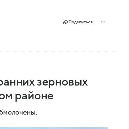
Поделиться
ранних зерновых
ком районе
обмолочены.