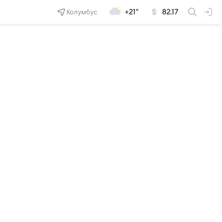
Колумбус
+21°
82.17