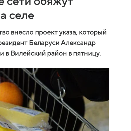
е сети обяжут
а селе
тво внесло проект указа, который
президент Беларуси Александр
 в Вилейский район в пятницу.