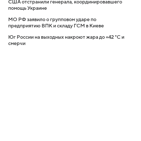
США отстранили генерала, координировавшего
помощь Украине
МО РФ заявило о групповом ударе по
предприятию ВПК и складу ГСМ в Киеве
Юг России на выходных накроют жара до +42 °C и
смерчи