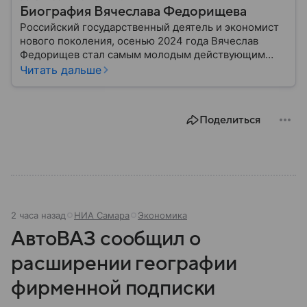
Биография Вячеслава Федорищева
Российский государственный деятель и экономист
нового поколения, осенью 2024 года Вячеслав
Федорищев стал самым молодым действующим
главой субъекта в РФ. Возглавивший Самарскую
Читать дальше
область чиновник часто попадает в СМИ: собрали
главное из его биографии.
Поделиться
2 часа назад
НИА Самара
Экономика
АвтоВАЗ сообщил о
расширении географии
фирменной подписки