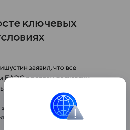
осте ключевых
условиях
шустин заявил, что все
и ЕАЭС в первом полугодии
вызовов.
заявил, что все ключевые
олугодии выросли даже с учетом