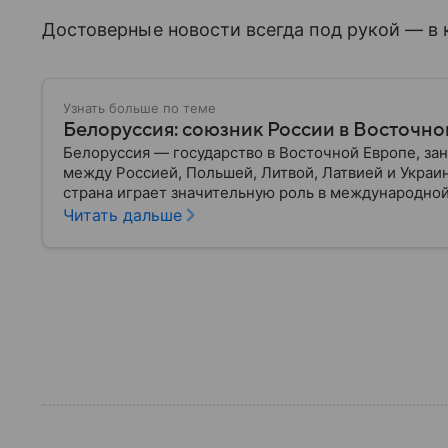
Достоверные новости всегда под рукой — в 
Узнать больше по теме
Белоруссия: союзник России в Восточно
Белоруссия — государство в Восточной Европе, з
между Россией, Польшей, Литвой, Латвией и Украи
страна играет значительную роль в международной
материале разбираем главное о союзной РФ респуб
Читать дальше