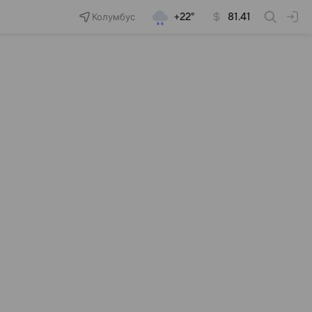
Колумбус
+22°
81.41