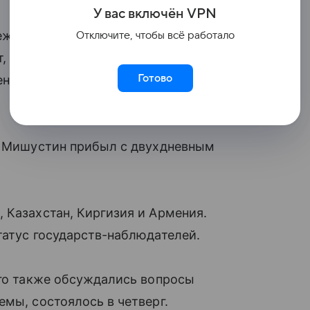
У вас включ
ён
V
P
N
ежправительственного совета
Отключите, чтобы всё работало
, в том числе, о росте ВВП, увеличении
Готово
нного производства и сельского
да Мишустин прибыл с двухдневным
я
, Казахстан, Киргизия и Армения.
атус государств-наблюдателей.
ого также обсуждались вопросы
емы, состоялось в четверг.