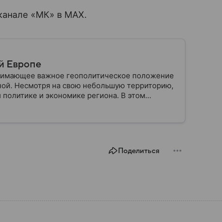
канале «МК» в MAX.
й Европе
анимающее важное геополитическое положение
ной. Несмотря на свою небольшую территорию,
 политике и экономике региона. В этом
лике.
Поделиться