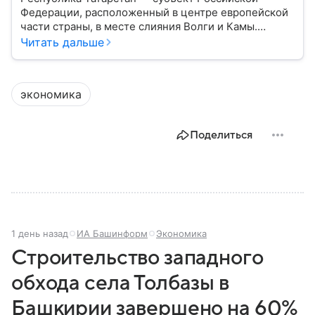
Федерации, расположенный в центре европейской
части страны, в месте слияния Волги и Камы.
Регион считается одним из ведущих
Читать дальше
экономических, научных и культурных центров
России; также он известен развитой
промышленностью, богатым историческим
экономика
наследием, многонациональным населением и
столицей — Казанью. Собрали все самое главное.
Поделиться
1 день назад
ИА Башинформ
Экономика
Строительство западного
обхода села Толбазы в
Башкирии завершено на 60%