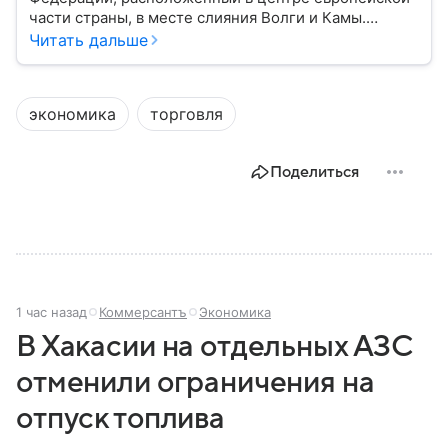
части страны, в месте слияния Волги и Камы.
Регион считается одним из ведущих
Читать дальше
экономических, научных и культурных центров
России; также он известен развитой
промышленностью, богатым историческим
экономика
торговля
наследием, многонациональным населением и
столицей — Казанью. Собрали все самое главное.
Поделиться
1 час назад
Коммерсантъ
Экономика
В Хакасии на отдельных АЗС
отменили ограничения на
отпуск топлива