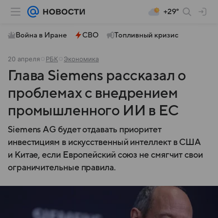
+29°
Война в Иране
СВО
Топливный кризис
20 апреля
РБК
Экономика
Глава Siemens рассказал о
проблемах с внедрением
промышленного ИИ в ЕС
Siemens AG будет отдавать приоритет
инвестициям в искусственный интеллект в США
и Китае, если Европейский союз не смягчит свои
ограничительные правила.