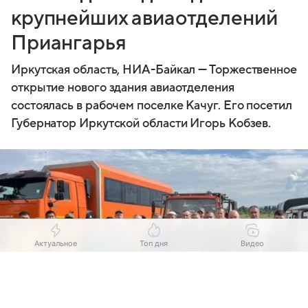
крупнейших авиаотделений
Приангарья
Иркутская область, НИА-Байкал — Торжественное
открытие нового здания авиаотделения
состоялась в рабочем поселке Качуг. Его посетил
Губернатор Иркутской области Игорь Кобзев.
Актуальное
Топ дня
Видео
Выберите комментарий
Выберите комментарий
Выберите комментарий