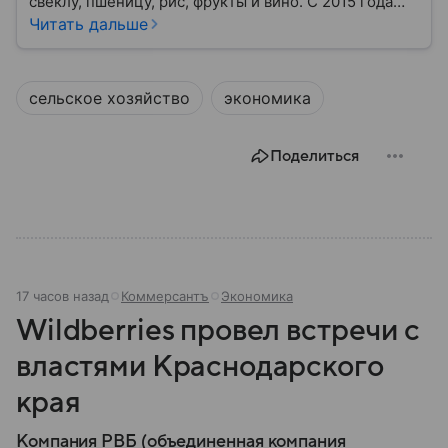
свеклу, пшеницу, рис, фрукты и вино. С 2015 года
субъект федерации возглавляет Вениамин
Читать дальше
Кондратьев. За десять лет под его руководством
Краснодарский край добился немалых успехов:
собрали главное из биографии политика.
сельское хозяйство
экономика
Поделиться
17 часов назад
Коммерсантъ
Экономика
Wildberries провел встречи с
властями Краснодарского
края
Компания РВБ (объединенная компания