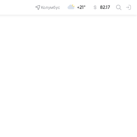
Колумбус
+21°
82.17