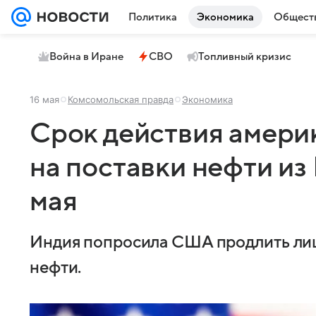
Политика
Экономика
Общест
Война в Иране
СВО
Топливный кризис
16 мая
Комсомольская правда
Экономика
Срок действия амери
на поставки нефти из
мая
Индия попросила США продлить лиц
нефти.