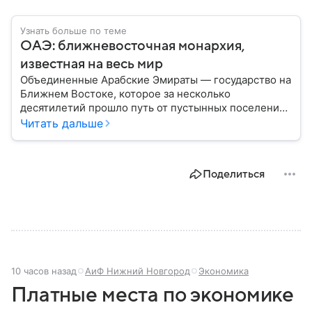
Узнать больше по теме
ОАЭ: ближневосточная монархия,
известная на весь мир
Объединенные Арабские Эмираты — государство на
Ближнем Востоке, которое за несколько
десятилетий прошло путь от пустынных поселений
до одного из самых богатых и влиятельных центров
Читать дальше
мировой экономики. Сегодня ОАЭ ассоциируются с
небоскребами, финансовыми рынками, нефтяными
доходами и международной дипломатией. В
Поделиться
материале — самое важное по теме.
10 часов назад
АиФ Нижний Новгород
Экономика
Платные места по экономике