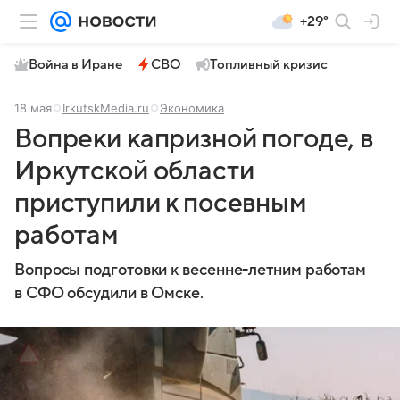
+29°
Война в Иране
СВО
Топливный кризис
18 мая
IrkutskMedia.ru
Экономика
Вопреки капризной погоде, в
Иркутской области
приступили к посевным
работам
Вопросы подготовки к весенне-летним работам
в СФО обсудили в Омске.