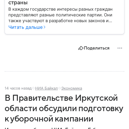
страны
В каждом государстве интересы разных граждан
представляют разные политические партии. Они
также участвуют в разработке новых законов и
помогают управлять страной. Некоторые из них
Читать дальше
играют совсем небольшую роль на политической
арене, другие годами набирают большинство в
парламенте и в органах местного самоуправления.
Поделиться
Вспоминаем, как партия «Единая Россия» стала
такой, какой ее знают в 2026 году.
14 часов назад
НИА Байкал
Экономика
В Правительстве Иркутской
области обсудили подготовку
к уборочной кампании