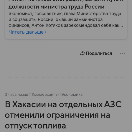
должности министра труда России
Экономист, госсоветник, глава Министерства труда
и соцзащиты России, бывший замминистра
финансов, Антон Котяков зарекомендовал себя как
профессионал в области управления, успешно
Читать дальше
реализовавший проекты по улучшению социальной
политики страны. Собрали главное из его
биографии.
Поделиться
3 часа назад
Коммерсантъ
Экономика
В Хакасии на отдельных АЗС
отменили ограничения на
отпуск топлива