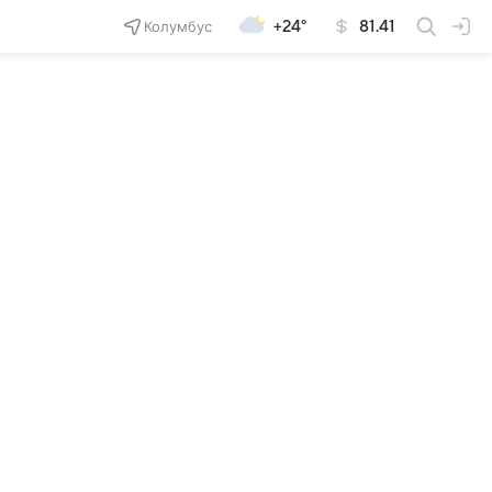
Колумбус
+24°
81.41