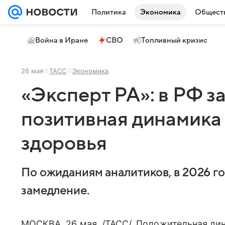
Политика
Экономика
Общест
Война в Иране
СВО
Топливный кризис
26 мая
ТАСС
Экономика
«Эксперт РА»: в РФ з
позитивная динамика
здоровья
По ожиданиям аналитиков, в 2026 го
замедление.
МОСКВА, 26 мая. /ТАСС/. Положительная ди