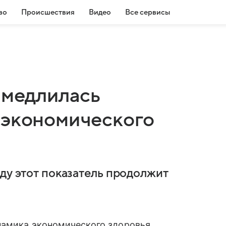
во
Происшествия
Видео
Все сервисы
амедлилась
 экономического
ду этот показатель продолжит
намика экономического здоровья