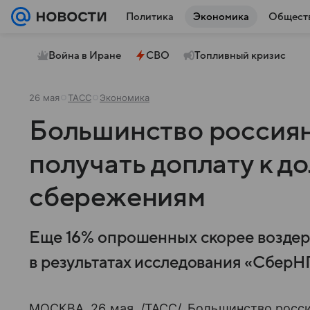
Политика
Экономика
Общест
Война в Иране
СВО
Топливный кризис
26 мая
ТАСС
Экономика
Большинство россиян
получать доплату к 
сбережениям
Еще 16% опрошенных скорее воздерж
в результатах исследования «СберНП
МОСКВА, 26 мая. /ТАСС/. Большинство росси