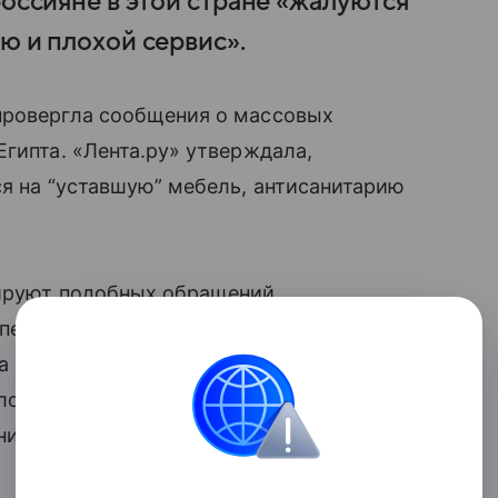
россияне в этой стране «жалуются
ю и плохой сервис».
провергла сообщения о массовых
Египта. «Лента.ру» утверждала,
ся на “уставшую” мебель, антисанитарию
сируют подобных обращений
 период. Представители ассоциации
да характеризуется обширной отельной
словиях инфраструктура отдельных
ниям гостей или их субъективным