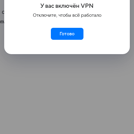
У вас включ
ён
V
P
N
й стране одновременно встречаются как
Отключите, чтобы всё работало
мментарии от туристов, добавили
Готово