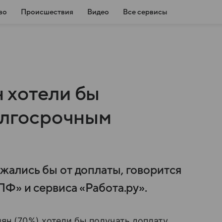
во
Происшествия
Видео
Все сервисы
 хотели бы
долгосрочным
ались бы от доплаты, говорится
Ф» и сервиса «Работа.ру».
ян (70%) хотели бы получать доплату