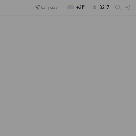
Колумбус
+21°
82.17