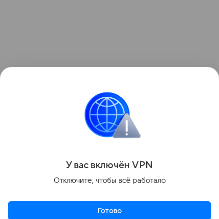
Поделиться
У вас включ
ён
V
P
N
Отключите, чтобы всё работало
Готово