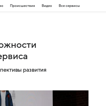
во
Происшествия
Видео
Все сервисы
ожности
ервиса
пективы развития