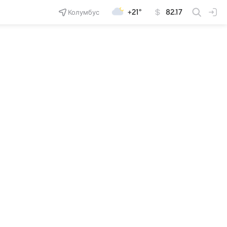
Колумбус
+21°
82.17