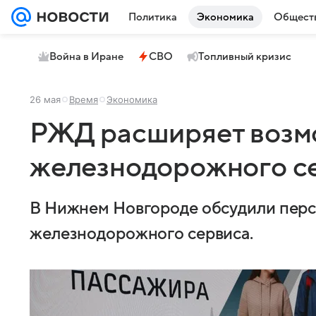
Политика
Экономика
Общест
Война в Иране
СВО
Топливный кризис
26 мая
Время
Экономика
РЖД расширяет возм
железнодорожного с
В Нижнем Новгороде обсудили перс
железнодорожного сервиса.