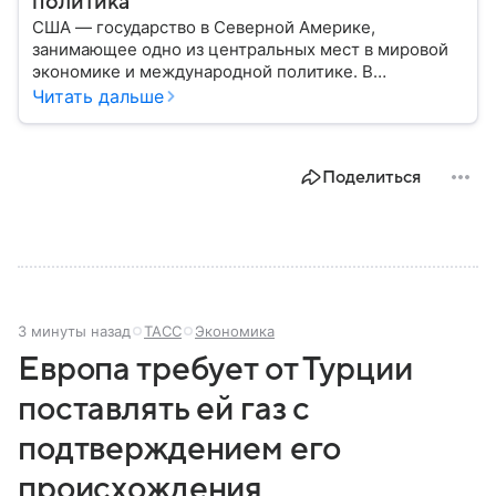
политика
США — государство в Северной Америке,
занимающее одно из центральных мест в мировой
экономике и международной политике. В
материале — основные сведения об этой стране.
Читать дальше
Поделиться
3 минуты назад
ТАСС
Экономика
Европа требует от Турции
поставлять ей газ с
подтверждением его
происхождения