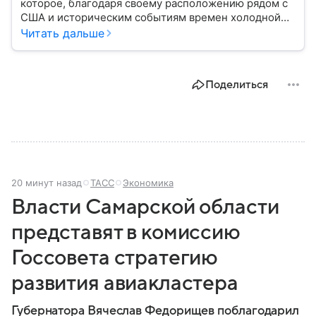
которое, благодаря своему расположению рядом с
США и историческим событиям времен холодной
войны, стало одним из самых известных в Западном
Читать дальше
полушарии. В материале — главное об «острове
свободы».
Поделиться
20 минут назад
ТАСС
Экономика
Власти Самарской области
представят в комиссию
Госсовета стратегию
развития авиакластера
Губернатора Вячеслав Федорищев поблагодарил