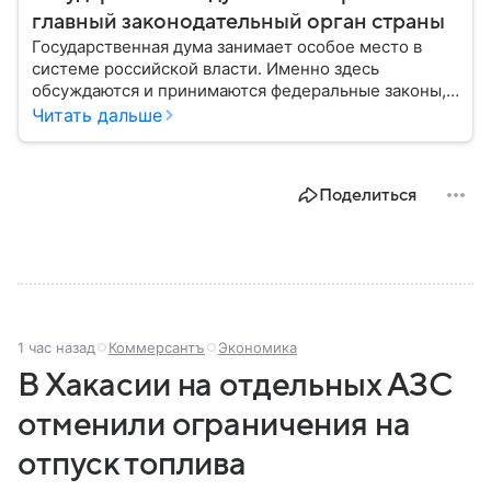
главный законодательный орган страны
Государственная дума занимает особое место в
системе российской власти. Именно здесь
обсуждаются и принимаются федеральные законы,
определяющие развитие государства, экономики и
Читать дальше
социальной сферы. Через нижнюю палату
парламента проходят важнейшие решения,
затрагивающие жизнь миллионов граждан.
Поделиться
Разбираемся, как устроена Госдума, какие
полномочия она имеет и как формируется ее
состав.
1 час назад
Коммерсантъ
Экономика
В Хакасии на отдельных АЗС
отменили ограничения на
отпуск топлива