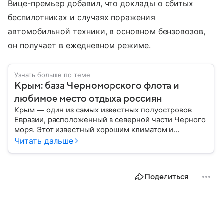
Вице-премьер добавил, что доклады о сбитых
беспилотниках и случаях поражения
автомобильной техники, в основном бензовозов,
он получает в ежедневном режиме.
Узнать больше по теме
Крым: база Черноморского флота и
любимое место отдыха россиян
Крым — один из самых известных полуостровов
Евразии, расположенный в северной части Черного
моря. Этот известный хорошим климатом и
красивой природой регион имеет также огромное
Читать дальше
историческое, военное и экономическое значение.
На протяжении веков Крым переходил от одного
государства к другому, а его географическое
Поделиться
положение сделало полуостров ключевой точкой
по контролю Черного моря.