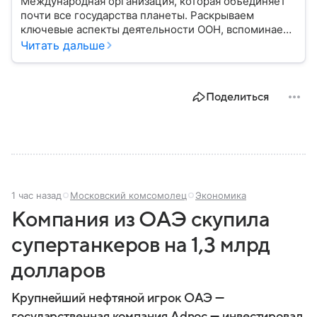
Международная организация, которая объединяет
почти все государства планеты. Раскрываем
ключевые аспекты деятельности ООН, вспоминаем
историю ее становления и анализируем степень
Читать дальше
влияния на мировую политику.
Поделиться
1 час назад
Московский комсомолец
Экономика
Компания из ОАЭ скупила
супертанкеров на 1,3 млрд
долларов
Крупнейший нефтяной игрок ОАЭ —
государственная компания Adnoc — инвестировал