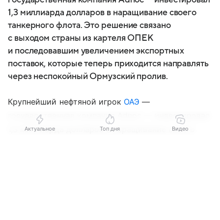
1,3 миллиарда долларов в наращивание своего
танкерного флота. Это решение связано
с выходом страны из картеля ОПЕК
и последовавшим увеличением экспортных
поставок, которые теперь приходится направлять
через неспокойный Ормузский пролив.
Крупнейший нефтяной игрок
ОАЭ
—
государственная компания Adnoc — инвестировал
1,3 миллиарда долларов в наращивание своего
Актуальное
Топ дня
Видео
танкерного флота. Это решение связано
Выберите комментарий
Выберите комментарий
Выберите комментарий
с выходом страны из картеля
ОПЕК
и последовавшим увеличением экспортных
Информация полезная и актуальная
Информация полезная и актуальная
Информация полезная и актуальная
поставок, которые теперь приходится направлять
через неспокойный
Ормузский пролив
.
Заголовок вводит в заблуждение
Заголовок вводит в заблуждение
Заголовок вводит в заблуждение